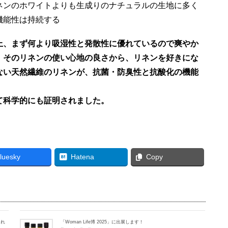
ネンのホワイトよりも生成りのナチュラルの生地に多く
機能性は持続する
上、まず何より吸湿性と発散性に優れているので爽やか
、そのリネンの使い心地の良さから、リネンを好きにな
ない天然繊維のリネンが、抗菌・防臭性と抗酸化の機能
。
て科学的にも証明されました。
luesky
Hatena
Copy
され
「Woman Life博 2025」に出展します！