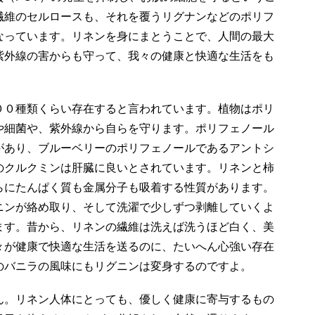
繊維のセルロースも、それを覆うリグナンなどのポリフ
なっています。リネンを身にまとうことで、人間の最大
紫外線の害からも守って、我々の健康と快適な生活をも
００種類くらい存在すると言われています。植物はポリ
や細菌や、紫外線から自らを守ります。ポリフェノール
があり、ブルーベリーのポリフェノールであるアントシ
のクルクミンは肝臓に良いとされています。リネンと柿
らにたんぱく質も金属分子も吸着する性質があります。
ニンが絡め取り、そして洗濯で少しずつ剥離していくよ
ます。昔から、リネンの繊維は洗えば洗うほど白く、美
々が健康で快適な生活を送るのに、たいへん心強い存在
のバニラの風味にもリグニンは変身するのですよ。
ん。リネン人体にとっても、優しく健康に寄与するもの