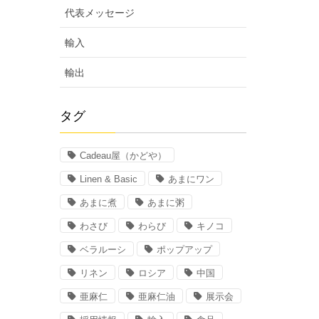
代表メッセージ
輸入
輸出
タグ
Cadeau屋（かどや）
Linen & Basic
あまにワン
あまに煮
あまに粥
わさび
わらび
キノコ
ベラルーシ
ポップアップ
リネン
ロシア
中国
亜麻仁
亜麻仁油
展示会