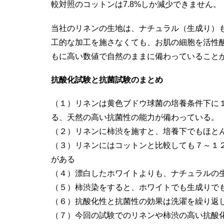
較対照のコットンは7.8%しか減少できません。
当社のリネンの生地は、ナチュラル（生成り）
工的な加工を施さなくても、お肌の細胞を活性
もに高い数値で自然のままに備わっていること
抗酸化試験と抗菌試験のまとめ
（１）リネンは黄色ブドウ球菌の培養条件下に
る、天然の高い抗菌性の能力が備わっている。
（２）リネンに柿渋を施すと、培養下でもほと
（３）リネンにはコットンと比較しても７～１
がある
（４）漂白したホワイトよりも、ナチュラルの
（５）柿渋染をすると、ホワイトでも生成りで
（６）抗酸化性と抗菌性の効果は洗濯を繰り返
（７）今回の試験でのリネンや柿渋の高い抗酸