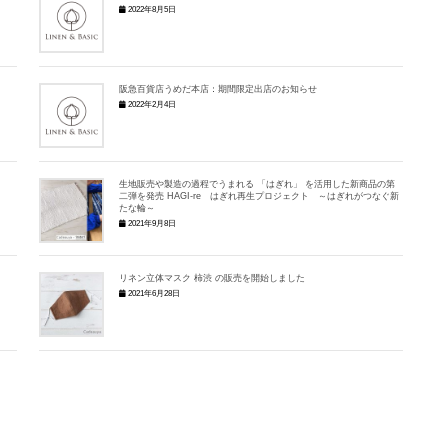
2022年8月5日
阪急百貨店うめだ本店：期間限定出店のお知らせ
2022年2月4日
生地販売や製造の過程でうまれる 「はぎれ」 を活用した新商品の第
二弾を発売 HAGI-re はぎれ再生プロジェクト ～はぎれがつなぐ新
たな輪～
2021年9月8日
リネン立体マスク 柿渋 の販売を開始しました
2021年6月28日