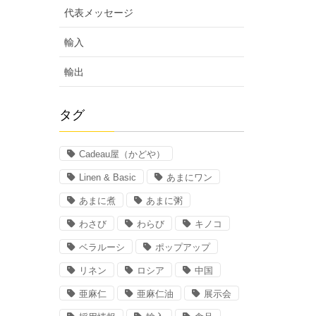
代表メッセージ
輸入
輸出
タグ
Cadeau屋（かどや）
Linen & Basic
あまにワン
あまに煮
あまに粥
わさび
わらび
キノコ
ベラルーシ
ポップアップ
リネン
ロシア
中国
亜麻仁
亜麻仁油
展示会