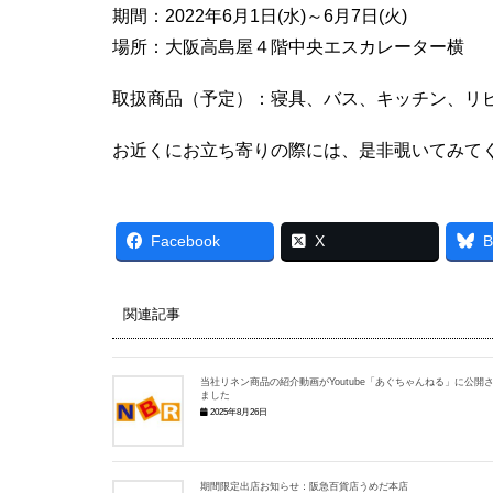
期間：2022年6月1日(水)～6月7日(火)
場所：大阪高島屋４階中央エスカレーター横
取扱商品（予定）：寝具、バス、キッチン、リ
お近くにお立ち寄りの際には、是非覗いてみて
Facebook
X
B
関連記事
当社リネン商品の紹介動画がYoutube「あぐちゃんねる」に公開
ました
2025年8月26日
期間限定出店お知らせ：阪急百貨店うめだ本店