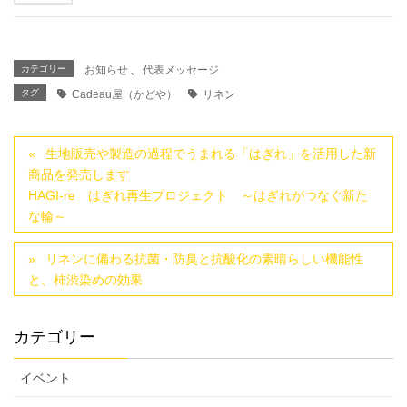
カテゴリー
お知らせ
、
代表メッセージ
タグ
Cadeau屋（かどや）
リネン
生地販売や製造の過程でうまれる「はぎれ」を活用した新
商品を発売します
HAGI-re はぎれ再生プロジェクト ～はぎれがつなぐ新た
な輪～
リネンに備わる抗菌・防臭と抗酸化の素晴らしい機能性
と、柿渋染めの効果
カテゴリー
イベント