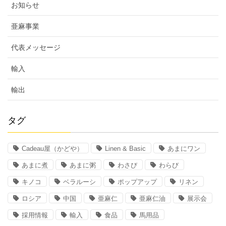
お知らせ
亜麻事業
代表メッセージ
輸入
輸出
タグ
Cadeau屋（かどや）
Linen & Basic
あまにワン
あまに煮
あまに粥
わさび
わらび
キノコ
ベラルーシ
ポップアップ
リネン
ロシア
中国
亜麻仁
亜麻仁油
展示会
採用情報
輸入
食品
馬用品