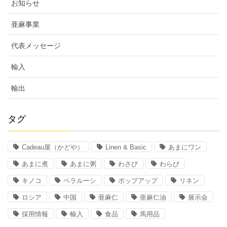
お知らせ
亜麻事業
代表メッセージ
輸入
輸出
タグ
Cadeau屋（かどや）
Linen & Basic
あまにワン
あまに煮
あまに粥
わさび
わらび
キノコ
ベラルーシ
ポップアップ
リネン
ロシア
中国
亜麻仁
亜麻仁油
展示会
採用情報
輸入
食品
馬用品