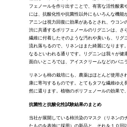
フェノールを作り出すことで、有害な活性酸素
には、抗酸化性や抗菌性以外にもいろんな機能
アニンは視力回復に効果があるとされ、ウコン
渋に共通するポリフェノールのリグニンは、さ
繊維に付着したそのような汚れや臭いも、リグ
流れ落ちるので、リネンはまた綺麗になります
なるといわれる通りです。リグニンは我々が健
面白いところでは、アイスクリームなどのバニ
リネンも柿の栽培にも、農薬はほとんど使用さ
康に寄与するものです。とてもタフな繊維ゆえ
然に還ります。植物のポリフェノールの効果で、
抗菌性と抗酸化性試験結果のまとめ
当社が展開している柿渋染のマスク（リネンのナチ
たものを表地に採用）の新品と、それを１０回