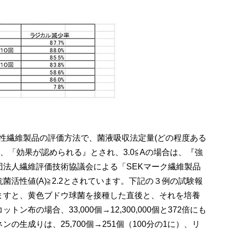
ている抗菌性繊維製品の評価方法で、菌液吸収法定量(どの程度ある
合は、「効果が認められる』とされ、3.0≦Aの場合は、『強
法人繊維評価技術協議会による「SEKマーク繊維製品
活性値(A)≧2.2とされています。下記の３例の試験報
ますと、黄色ブドウ球菌を接種した直後と、それを培養
布の場合、33,000個→12,300,000個と372倍にも
生成りは、25,700個→251個（100分の1に）、リ