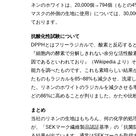
ネンのホワイトは、20,000個→794個（も
マスクの外側の生地に使用）については、30,0
ております。
抗酸化性試験について
DPPHとはフリーラジカルで、酸素と反応する
『細胞内の酵素で分解しきれない余分な活性酸
因であるといわれており』（Wikipedia よ
能力を調べたものです。これも素晴らしい結果
たものもラジカルを85~88%も減少させ、洗
た。リネンのホワイトのラジカルを減少させる率
どの86%に高めることが判りました。かたや比較
まとめ
当社のリネンの生地はもちろん、何の化学的処
が、「SEKマーク繊維製品認証基準」の「抗菌防
る結果が出ています。通常はSEKマークを取得