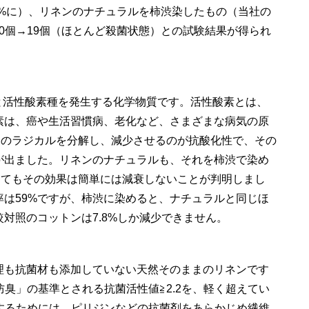
との4%に）、リネンのナチュラルを柿渋染したもの（当社の
00個→19個（ほとんど殺菌状態）との試験結果が得られ
と活性酸素種を発生する化学物質です。活性酸素とは、
素は、癌や生活習慣病、老化など、さまざまな病気の原
り）そのラジカルを分解し、減少させるのが抗酸化性で、その
が出ました。リネンのナチュラルも、それを柿渋で染め
濯してもその効果は簡単には減衰しないことが判明しまし
は59%ですが、柿渋に染めると、ナチュラルと同じほ
対照のコットンは7.8%しか減少できません。
理も抗菌材も添加していない天然そのままのリネンです
臭」の基準とされる抗菌活性値≧2.2を、軽く超えてい
するためには、ピリジンなどの抗菌剤をあらかじめ繊維