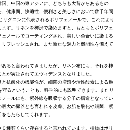
韓国、中国の東アジアに、どちらも大昔からあるもの
を、健康面、快適性、便利さと美しさにおいて数千年間
同じリグニンに代表されるポリフェノールで、これにより
します。リネンを柿渋で染めますと、もともとポリフェ
フェノールでコーティングされ、美しい色合いに染まる
、リフレッシュされ、また新たな魅力と機能性を備えて
があると言われてきましたが、リネン布にも、それを柿
ことが実証されて
エヴィデンスとなりました。
臭と抗酸化の機能性が、細菌の増殖や活性酸素による過
を守るということも、科学的にも説明できます。またリ
ェノールにも、紫外線を吸収する分子の構造となってい
の最大の臓器とも言われる皮膚、お肌を酸化や細菌、紫
活をもたらしてくれます。
００種類くらい存在すると言われています。植物はポリ