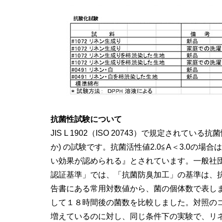
抗菌性試験について
JIS L 1902（ISO 20743）で規定され
か) の試験です。抗菌活性値2.0≦A＜3.0の場
い効果が認められる』とされています。一般社団
認証基準」では、「抗菌防臭加工」の基準は、抗菌
告書にある常用対数値から、菌の個体数で表し
して１８時間後の菌数を比較しました。対照のコットン
増えているのに対し、同じ条件下の実験で、リネンの