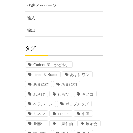
代表メッセージ
輸入
輸出
タグ
Cadeau屋（かどや）
Linen & Basic
あまにワン
あまに煮
あまに粥
わさび
わらび
キノコ
ベラルーシ
ポップアップ
リネン
ロシア
中国
亜麻仁
亜麻仁油
展示会