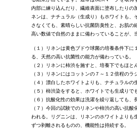
内部に練り込んだり、繊維表面に塗布したりの
ネンは、ナチュラル（生成り）もホワイトも、
さなくても、素晴らしい抗菌防臭性と、お肌の
高い数値で自然のままに備わっていることが、
（１）リネンは黄色ブドウ球菌の培養条件下に
る、天然の高い抗菌性の能力が備わっている。
（２）リネンに柿渋を施すと、培養下でもほと
（３）リネンにはコットンの７～１２倍程のラ
（４）漂白したホワイトよりも、ナチュラルの
（５）柿渋染をすると、ホワイトでも生成りで
（６）抗酸化性の効果は洗濯を繰り返しても、
（７）今回の試験でのリネンや柿渋の高い抗酸
われる。リグニンは、リネンのホワイトよりも
ずつ剥離されるものの、機能性は持続する。