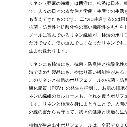
リネン（亜麻の繊維）は西洋に、柿渋は日本、
で、人々の日々の衣食住と労働・生産での生活
も支えてきたものです。 二つに共通するのは
抗菌・防臭性と抗酸化性の高い機能性をもたら
ノールに富んでいるリネン繊維が、柿渋のポリ
だけでなく、使い込んで古くなったリネンでも
生まれ変わります。
リネンにも柿渋にも、抗菌・防臭性と抗酸化性
渋で染めた製品にも、やはり高い機能性がある
このリネンと柿渋のポリフェノールの抗菌・防
酸化脂質（POV）の発生を抑制し、お肌の細胞
ネンの繊維のセルロースも、それを覆うポリフ
ます。リネンと柿渋を身にまとうことで、人間
外線の害からも守って、我々の健康と快適な生
植物が生み出すポリフェノールは、全部で８０