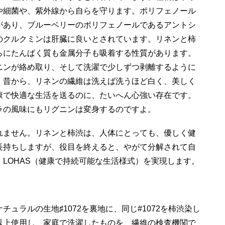
や細菌や、紫外線から自らを守ります。ポリフェノール
があり、ブルーベリーのポリフェノールであるアントシ
のクルクミンは肝臓に良いとされています。リネンと柿
らにたんぱく質も金属分子も吸着する性質があります。
ニンが絡め取り、そして洗濯で少しずつ剥離するように
。昔から、リネンの繊維は洗えば洗うほど白く、美しく
康で快適な生活を送るのに、たいへん心強い存在です。
ラの風味にもリグニンは変身するのですよ。
れません。リネンと柿渋は、人体にとっても、優しく健
長持ちしますが、役目を終えると、やがて分解されて自
LOHAS（健康で持続可能な生活様式）を実現します。
ュラルの生地♯1072を裏地に、同じ#1072を柿渋染し
以上使用し、家庭で洗濯したものを、
繊維の検査機関で