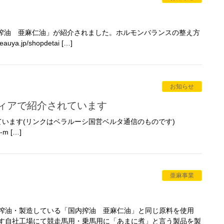
「国内搾油 亜麻仁油」が紹介されました。ホルモンバランスの整え方
jp/shopdetai […]
お知らせ
ディアで紹介されています
います(リンクはベラルーシ国営ベルタ通信のものです)
e-m […]
亜麻事業
搾油・製造している「国内搾油 亜麻仁油」と同じ原料を使用
す自社工場にて競走馬用・乗馬用に「あまに煮」と言う製品を製