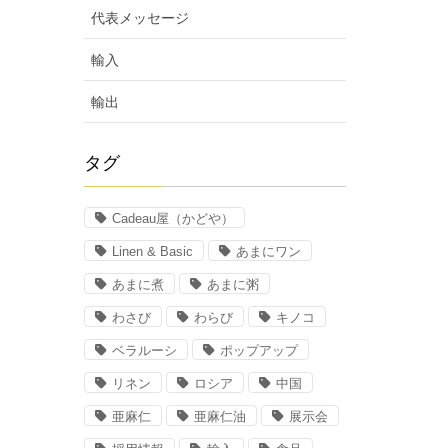
代表メッセージ
輸入
輸出
タグ
Cadeau屋（かどや）
Linen & Basic
あまにワン
あまに煮
あまに粥
わさび
わらび
キノコ
ベラルーシ
ポップアップ
リネン
ロシア
中国
亜麻仁
亜麻仁油
展示会